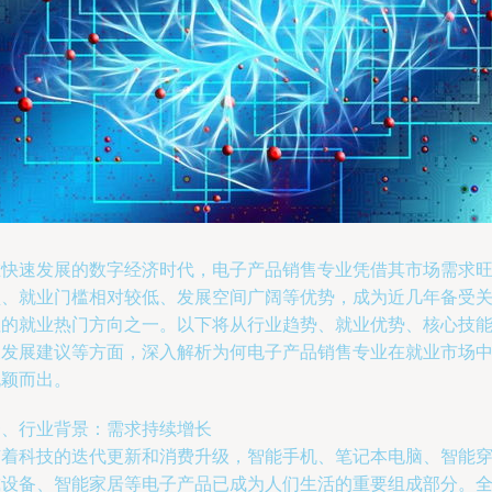
在快速发展的数字经济时代，电子产品销售专业凭借其市场需求
盛、就业门槛相对较低、发展空间广阔等优势，成为近几年备受
注的就业热门方向之一。以下将从行业趋势、就业优势、核心技
及发展建议等方面，深入解析为何电子产品销售专业在就业市场
脱颖而出。
一、行业背景：需求持续增长
随着科技的迭代更新和消费升级，智能手机、笔记本电脑、智能
戴设备、智能家居等电子产品已成为人们生活的重要组成部分。