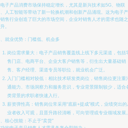
球电子产品消费市场保持稳定增长，尤其是新兴技术如5G、物联
网、人工智能等带动了新一轮换机潮和创新产品涌现。这为电子
品销售行业创造了巨大的市场空间，企业对销售人才的需求也随
攀升。
二、就业优势：门槛低、机会多
岗位需求量大：电子产品销售覆盖线上线下多元渠道，包括
售门店、电商平台、企业大客户销售等，衍生出大量基础销
售、客户经理、渠道专员等职位，就业机会广泛。
入门门槛相对较低：相比技术研发类岗位，销售岗位更注重
通能力、市场洞察力和服务意识，专业背景限制较少，适合
类背景的求职者快速入行。
薪资弹性高：销售岗位常采用“底薪+提成”模式，业绩突出的
业者收入可观，且晋升路径清晰，可向管理或专业领域发展
、核心技能：不止于“卖货”
成功的电子产品销售人才需具备复合型能力：